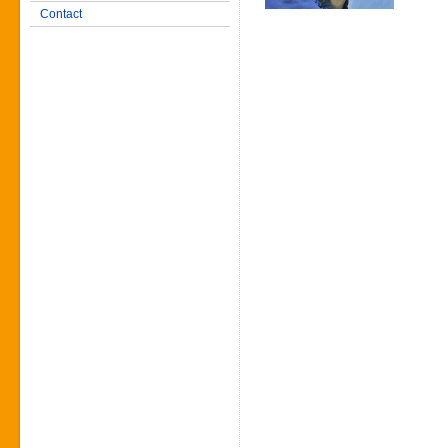
Contact
Tr
Sébas
06 0
agcpso